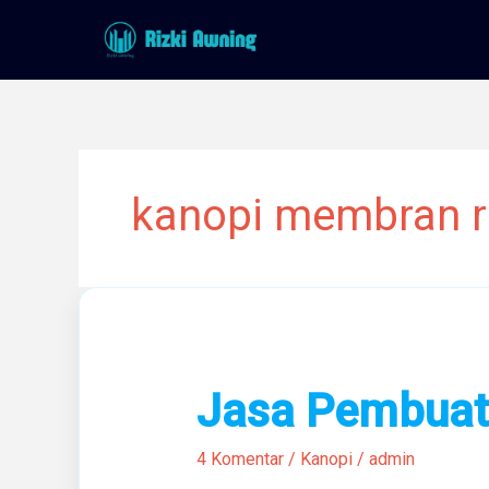
Lewati
ke
konten
kanopi membran r
Jasa
Jasa Pembuat
Pembuatan
Kanopi
4 Komentar
/
Kanopi
/
admin
Membran