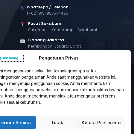
WhatsApp / Telepon
✆
(+62) 815-8575-4435
Pusat Sukabumi
Sukamanis, Kadudampit, Sukabumi
Cabang Jakarta
Kembangan, Jakarta Barat
Workshop Bintaro
Pengaturan Privasi
Sektor A3, Tangerang Selatan
i menggunakan cookie dan teknologi serupa untuk
ingkatkan pengalaman Anda saat menggunakan website ini.
gan menyetujui penggunaan cookie, Anda membantu kami
ahami penggunaan website dan meningkatkan kualitas layanan
i. Anda dapat menerima, menolak, atau mengatur preferensi
kie sesuai kebutuhan.
Terima Semua
Tolak
Kelola Preferensi
Developed by
Jasa Web Sukabumi