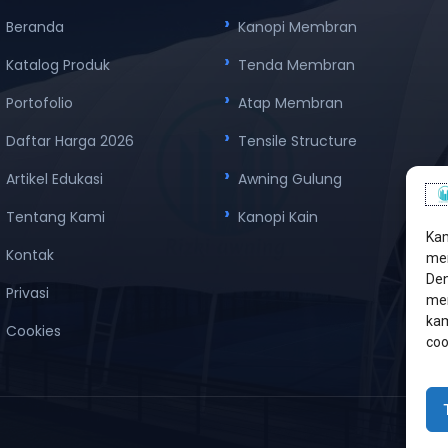
Beranda
Kanopi Membran
Katalog Produk
Tenda Membran
Portofolio
Atap Membran
Daftar Harga 2026
Tensile Structure
Artikel Edukasi
Awning Gulung
Tentang Kami
Kanopi Kain
Kam
Kontak
men
Den
Privasi
mem
kam
Cookies
coo