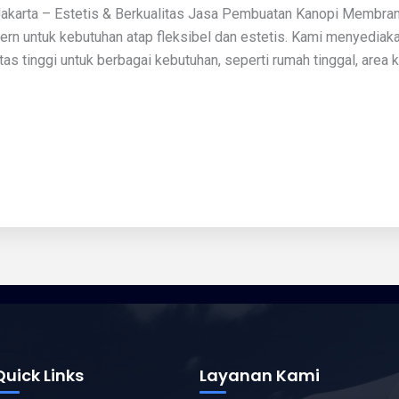
karta – Estetis & Berkualitas Jasa Pembuatan Kanopi Membran
ern untuk kebutuhan atap fleksibel dan estetis. Kami menyedia
tinggi untuk berbagai kebutuhan, seperti rumah tinggal, area kom
Quick Links
Layanan Kami