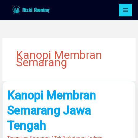
Lewati
ke
konten
Kanopi Membran
Semarang
Kanopi
Kanopi Membran
Membran
Semarang
Semarang Jawa
Jawa
Tengah
Tengah
Tinggalkan Komentar
/
Tak Berkategori
/
admin