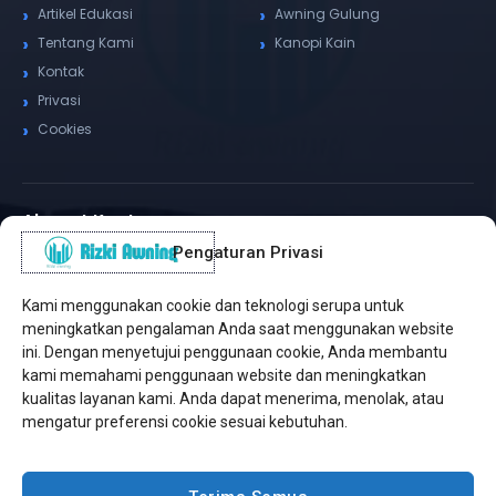
Artikel Edukasi
Awning Gulung
Tentang Kami
Kanopi Kain
Kontak
Privasi
Cookies
Alamat Kantor
Pengaturan Privasi
WhatsApp / Telepon
✆
(+62) 815-8575-4435
Kami menggunakan cookie dan teknologi serupa untuk
Pusat Sukabumi
meningkatkan pengalaman Anda saat menggunakan website
Sukamanis, Kadudampit, Sukabumi
ini. Dengan menyetujui penggunaan cookie, Anda membantu
kami memahami penggunaan website dan meningkatkan
Cabang Jakarta
kualitas layanan kami. Anda dapat menerima, menolak, atau
Kembangan, Jakarta Barat
mengatur preferensi cookie sesuai kebutuhan.
Workshop Bintaro
Sektor A3, Tangerang Selatan