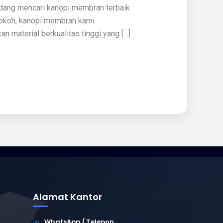
edang mencari kanopi membran terbaik
 kokoh, kanopi membran kami
 material berkualitas tinggi yang […]
Alamat Kantor
WhatsApp / Telepon