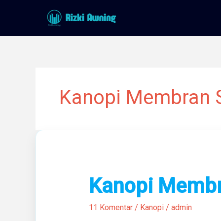
Lewati
ke
konten
Kanopi Membran 
Kanopi
Kanopi Membra
Membran
Terbaik
11 Komentar
/
Kanopi
/
admin
Di