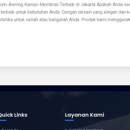
Rizki Awning Kanopi Membran Terbaik di Jakarta Apakah Anda s
i terbaik untuk kebutuhan Anda. Dengan desain yang elegan dan
etika untuk rumah atau bangunan Anda. Produk kami menggunakan
Quick Links
Layanan Kami