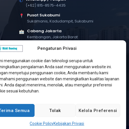
✆
(+62) 815-8575-4435
Pusat Sukabumi
Sukamanis, Kadudampit, Sukabumi
Cabang Jakarta
Kembangan, Jakarta Barat
Workshop Bintaro
Pengaturan Privasi
Sektor A3, Tangerang Selatan
i menggunakan cookie dan teknologi serupa untuk
ingkatkan pengalaman Anda saat menggunakan website ini.
gan menyetujui penggunaan cookie, Anda membantu kami
ahami penggunaan website dan meningkatkan kualitas layanan
i. Anda dapat menerima, menolak, atau mengatur preferensi
kie sesuai kebutuhan.
Terima Semua
Tolak
Kelola Preferensi
Developed by
Jasa Web Sukabumi
Cookie Policy
Kebijakan Privasi