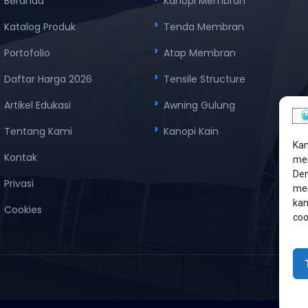
Beranda
Kanopi Membran
Katalog Produk
Tenda Membran
Portofolio
Atap Membran
Daftar Harga 2026
Tensile Structure
Artikel Edukasi
Awning Gulung
Tentang Kami
Kanopi Kain
Kam
Kontak
men
Den
Privasi
mem
kam
Cookies
coo