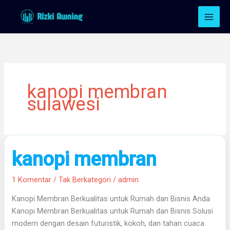
Lewati
ke
konten
kanopi membran
sulawesi
kanopi
kanopi membran
membran
1 Komentar
/
Tak Berkategori
/
admin
Kanopi Membran Berkualitas untuk Rumah dan Bisnis Anda
Kanopi Membran Berkualitas untuk Rumah dan Bisnis Solusi
modern dengan desain futuristik, kokoh, dan tahan cuaca