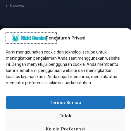
Cookies
Alamat Kantor
Pengaturan Privasi
WhatsApp / Telepon
✆
(+62) 815-8575-4435
Kami menggunakan cookie dan teknologi serupa untuk
Pusat Sukabumi
meningkatkan pengalaman Anda saat menggunakan website
Sukamanis, Kadudampit, Sukabumi
ini. Dengan menyetujui penggunaan cookie, Anda membantu
kami memahami penggunaan website dan meningkatkan
Cabang Jakarta
kualitas layanan kami. Anda dapat menerima, menolak, atau
Kembangan, Jakarta Barat
mengatur preferensi cookie sesuai kebutuhan.
Workshop Bintaro
Sektor A3, Tangerang Selatan
Terima Semua
Tolak
Copyright © 2026 Rizki Awning. All Rights Reserved.
Kelola Preferensi