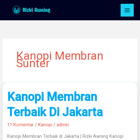
Lewati
ke
konten
Kanopi Membran
Sunter
Kanopi
Kanopi Membran
Membran
Terbaik
Terbaik Di Jakarta
Di
Jakarta
11 Komentar
/
Kanopi
/
admin
Kanopi Membran Terbaik di Jakarta | Rizki Awning Kanopi