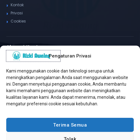
Kontak
Privasi
Cookies
Alamat Kantor
Pengaturan Privasi
WhatsApp / Telepon
✆
(+62) 815-8575-4435
Kami menggunakan cookie dan teknologi serupa untuk
Pusat Sukabumi
meningkatkan pengalaman Anda saat menggunakan website
Sukamanis, Kadudampit, Sukabumi
ini. Dengan menyetujui penggunaan cookie, Anda membantu
kami memahami penggunaan website dan meningkatkan
Cabang Jakarta
kualitas layanan kami. Anda dapat menerima, menolak, atau
Kembangan, Jakarta Barat
mengatur preferensi cookie sesuai kebutuhan.
Workshop Bintaro
Sektor A3, Tangerang Selatan
Terima Semua
Tolak