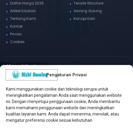
Daftar Harga 2026
Tensile Structure
Artikel Edukasi
Awning Gulung
Tentang Kami
Kanopi Kain
Kontak
Privasi
Cookies
Alamat Kantor
Pengaturan Privasi
WhatsApp / Telepon
✆
(+62) 815-8575-4435
Kami menggunakan cookie dan teknologi serupa untuk
Pusat Sukabumi
meningkatkan pengalaman Anda saat menggunakan website
Sukamanis, Kadudampit, Sukabumi
ini. Dengan menyetujui penggunaan cookie, Anda membantu
kami memahami penggunaan website dan meningkatkan
Cabang Jakarta
kualitas layanan kami. Anda dapat menerima, menolak, atau
Kembangan, Jakarta Barat
mengatur preferensi cookie sesuai kebutuhan.
Workshop Bintaro