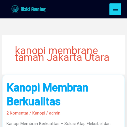
Lewati
ke
konten
kanopi membrane
taman Jakarta Utara
Kanopi
Kanopi Membran
Membran
Berkualitas
Berkualitas
2 Komentar
/
Kanopi
/
admin
Kanopi Membran Berkualitas – Solusi Atap Fleksibel dan