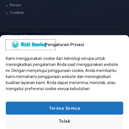
Privasi
Cookies
Alamat Kantor
Pengaturan Privasi
WhatsApp / Telepon
✆
(+62) 815-8575-4435
Kami menggunakan cookie dan teknologi serupa untuk
Pusat Sukabumi
meningkatkan pengalaman Anda saat menggunakan website
Sukamanis, Kadudampit, Sukabumi
ini. Dengan menyetujui penggunaan cookie, Anda membantu
kami memahami penggunaan website dan meningkatkan
Cabang Jakarta
kualitas layanan kami. Anda dapat menerima, menolak, atau
Kembangan, Jakarta Barat
mengatur preferensi cookie sesuai kebutuhan.
Workshop Bintaro
Sektor A3, Tangerang Selatan
Terima Semua
Tolak