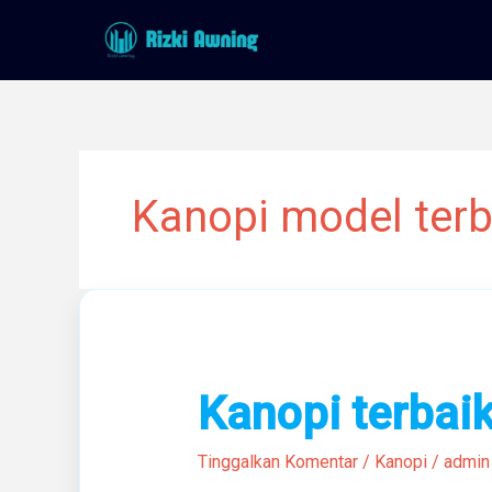
Lewati
ke
konten
Kanopi model terb
Kanopi
Kanopi terbai
terbaik
Di
Tinggalkan Komentar
/
Kanopi
/
admin
sukabumi