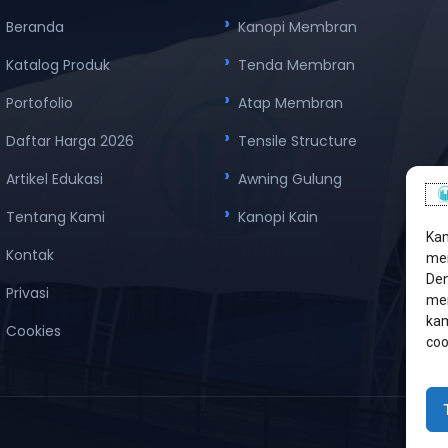
Beranda
Kanopi Membran
Katalog Produk
Tenda Membran
Portofolio
Atap Membran
Daftar Harga 2026
Tensile Structure
Artikel Edukasi
Awning Gulung
Tentang Kami
Kanopi Kain
Kam
Kontak
men
Den
Privasi
mem
kam
Cookies
coo