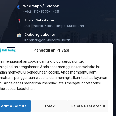
WhatsApp / Telepon
✆
(+62) 815-8575-4435
Pusat Sukabumi
Sukamanis, Kadudampit, Sukabumi
Cabang Jakarta
Kembangan, Jakarta Barat
Workshop Bintaro
Pengaturan Privasi
Sektor A3, Tangerang Selatan
i menggunakan cookie dan teknologi serupa untuk
ingkatkan pengalaman Anda saat menggunakan website ini.
gan menyetujui penggunaan cookie, Anda membantu kami
ahami penggunaan website dan meningkatkan kualitas layanan
i. Anda dapat menerima, menolak, atau mengatur preferensi
kie sesuai kebutuhan.
Terima Semua
Tolak
Kelola Preferensi
Developed by
Jasa Web Sukabumi