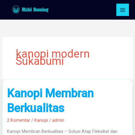
Lewati
ke
konten
kanopi modern
Sukabumi
Kanopi
Kanopi Membran
Membran
Berkualitas
Berkualitas
2 Komentar
/
Kanopi
/
admin
Kanopi Membran Berkualitas – Solusi Atap Fleksibel dan