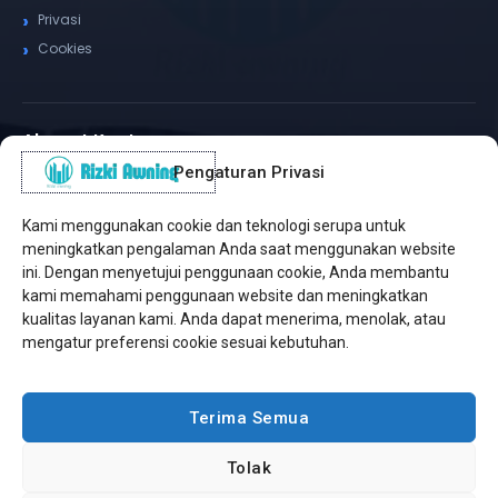
Privasi
Cookies
Alamat Kantor
Pengaturan Privasi
WhatsApp / Telepon
✆
(+62) 815-8575-4435
Kami menggunakan cookie dan teknologi serupa untuk
Pusat Sukabumi
meningkatkan pengalaman Anda saat menggunakan website
Sukamanis, Kadudampit, Sukabumi
ini. Dengan menyetujui penggunaan cookie, Anda membantu
kami memahami penggunaan website dan meningkatkan
Cabang Jakarta
kualitas layanan kami. Anda dapat menerima, menolak, atau
Kembangan, Jakarta Barat
mengatur preferensi cookie sesuai kebutuhan.
Workshop Bintaro
Sektor A3, Tangerang Selatan
Terima Semua
Tolak