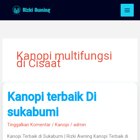
Lewati
ke
konten
Kanopi multifungsi
di Cisaat
Kanopi
Kanopi terbaik Di
terbaik
Di
sukabumi
sukabumi
Tinggalkan Komentar
/
Kanopi
/
admin
Kanopi Terbaik di Sukabumi | Rizki Awning Kanopi Terbaik di