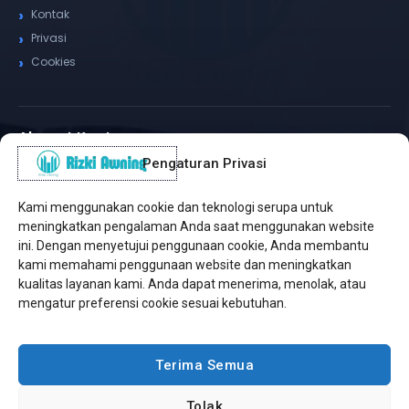
Kontak
Privasi
Cookies
Alamat Kantor
Pengaturan Privasi
WhatsApp / Telepon
✆
(+62) 815-8575-4435
Kami menggunakan cookie dan teknologi serupa untuk
Pusat Sukabumi
meningkatkan pengalaman Anda saat menggunakan website
Sukamanis, Kadudampit, Sukabumi
ini. Dengan menyetujui penggunaan cookie, Anda membantu
kami memahami penggunaan website dan meningkatkan
Cabang Jakarta
kualitas layanan kami. Anda dapat menerima, menolak, atau
Kembangan, Jakarta Barat
mengatur preferensi cookie sesuai kebutuhan.
Workshop Bintaro
Sektor A3, Tangerang Selatan
Terima Semua
Tolak