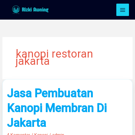
Lewati
ke
konten
kanopi restoran
jakarta
Jasa
Jasa Pembuatan
Pembuatan
Kanopi
Kanopi Membran Di
Membran
Di
Jakarta
Jakarta
4 Komentar
/
Kanopi
/
admin