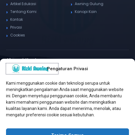
Artikel Edukasi
Awning Gulung
Tentang Kami
Kanopi Kain
Kontak
Privasi
Cookies
Alamat Kantor
Pengaturan Privasi
WhatsApp / Telepon
✆
(+62) 815-8575-4435
Kami menggunakan cookie dan teknologi serupa untuk
Pusat Sukabumi
meningkatkan pengalaman Anda saat menggunakan website
Sukamanis, Kadudampit, Sukabumi
ini. Dengan menyetujui penggunaan cookie, Anda membantu
kami memahami penggunaan website dan meningkatkan
Cabang Jakarta
kualitas layanan kami. Anda dapat menerima, menolak, atau
Kembangan, Jakarta Barat
mengatur preferensi cookie sesuai kebutuhan.
Workshop Bintaro
Sektor A3, Tangerang Selatan