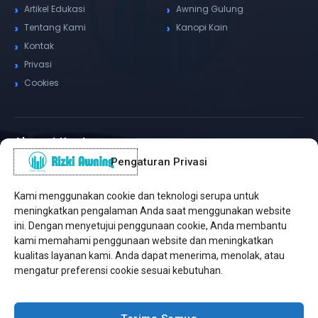
Artikel Edukasi
Awning Gulung
Tentang Kami
Kanopi Kain
Kontak
Privasi
Cookies
Alamat Kantor
Pengaturan Privasi
WhatsApp / Telepon
✆
(+62) 815-8575-4435
Kami menggunakan cookie dan teknologi serupa untuk
Pusat Sukabumi
meningkatkan pengalaman Anda saat menggunakan website
Sukamanis, Kadudampit, Sukabumi
ini. Dengan menyetujui penggunaan cookie, Anda membantu
kami memahami penggunaan website dan meningkatkan
Cabang Jakarta
kualitas layanan kami. Anda dapat menerima, menolak, atau
Kembangan, Jakarta Barat
mengatur preferensi cookie sesuai kebutuhan.
Workshop Bintaro
Sektor A3, Tangerang Selatan