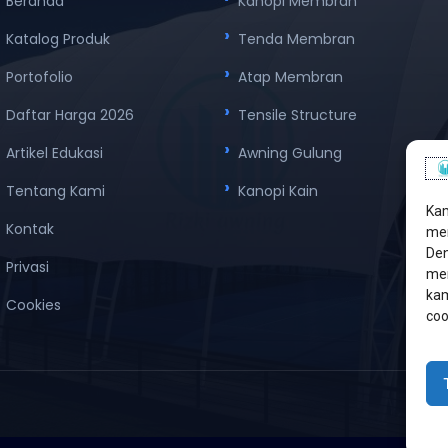
Beranda
Kanopi Membran
Katalog Produk
Tenda Membran
Portofolio
Atap Membran
Daftar Harga 2026
Tensile Structure
Artikel Edukasi
Awning Gulung
Tentang Kami
Kanopi Kain
Kam
Kontak
men
Den
Privasi
mem
kam
Cookies
coo