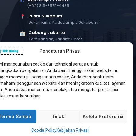
✆
(+62) 815-8575-4435
Pusat Sukabumi
Sukamanis, Kadudampit, Sukabumi
Cabang Jakarta
Kembangan, Jakarta Barat
Workshop Bintaro
Pengaturan Privasi
Sektor A3, Tangerang Selatan
i menggunakan cookie dan teknologi serupa untuk
ingkatkan pengalaman Anda saat menggunakan website ini.
gan menyetujui penggunaan cookie, Anda membantu kami
ahami penggunaan website dan meningkatkan kualitas layanan
i. Anda dapat menerima, menolak, atau mengatur preferensi
kie sesuai kebutuhan.
Terima Semua
Tolak
Kelola Preferensi
Developed by
Jasa Web Sukabumi
Cookie Policy
Kebijakan Privasi