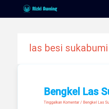
Lewati
ke
konten
las besi sukabumi
Bengkel
Bengkel Las 
Las
Sukabumi
Tinggalkan Komentar
/
Bengkel Las S