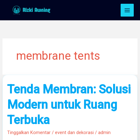
Lewati
ke
konten
membrane tents
Tenda
Tenda Membran: Solusi
Membran:
Solusi
Modern untuk Ruang
Modern
untuk
Terbuka
Ruang
Terbuka
Tinggalkan Komentar
/
event dan dekorasi
/
admin