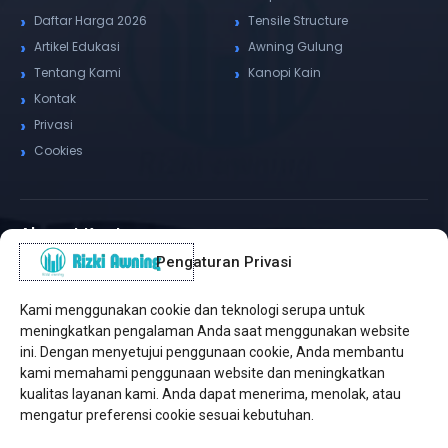
Daftar Harga 2026
Tensile Structure
Artikel Edukasi
Awning Gulung
Tentang Kami
Kanopi Kain
Kontak
Privasi
Cookies
Alamat Kantor
Pengaturan Privasi
WhatsApp / Telepon
✆
(+62) 815-8575-4435
Kami menggunakan cookie dan teknologi serupa untuk
Pusat Sukabumi
meningkatkan pengalaman Anda saat menggunakan website
Sukamanis, Kadudampit, Sukabumi
ini. Dengan menyetujui penggunaan cookie, Anda membantu
kami memahami penggunaan website dan meningkatkan
Cabang Jakarta
kualitas layanan kami. Anda dapat menerima, menolak, atau
Kembangan, Jakarta Barat
mengatur preferensi cookie sesuai kebutuhan.
Workshop Bintaro