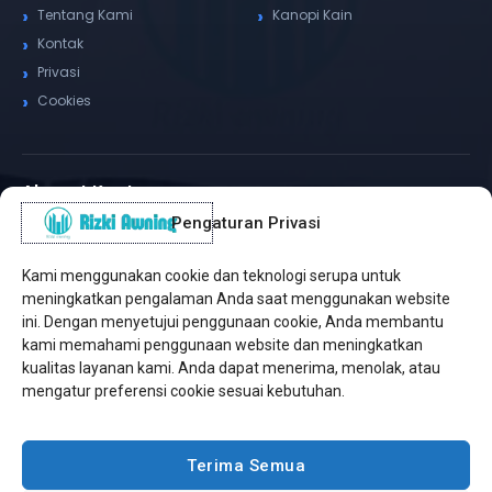
Tentang Kami
Kanopi Kain
Kontak
Privasi
Cookies
Alamat Kantor
Pengaturan Privasi
WhatsApp / Telepon
✆
(+62) 815-8575-4435
Kami menggunakan cookie dan teknologi serupa untuk
Pusat Sukabumi
meningkatkan pengalaman Anda saat menggunakan website
Sukamanis, Kadudampit, Sukabumi
ini. Dengan menyetujui penggunaan cookie, Anda membantu
kami memahami penggunaan website dan meningkatkan
Cabang Jakarta
kualitas layanan kami. Anda dapat menerima, menolak, atau
Kembangan, Jakarta Barat
mengatur preferensi cookie sesuai kebutuhan.
Workshop Bintaro
Sektor A3, Tangerang Selatan
Terima Semua