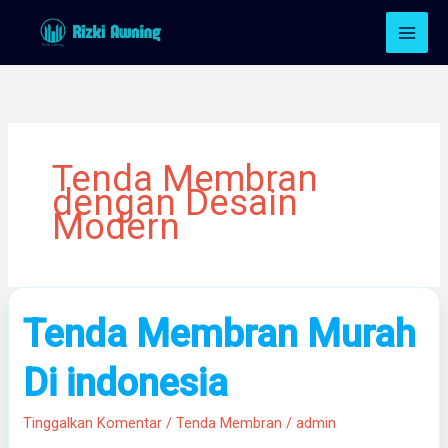
Lewati
ke
konten
Tenda Membran
dengan Desain
Modern
Tenda
Tenda Membran Murah
Membran
Murah
Di indonesia
Di
indonesia
Tinggalkan Komentar
/
Tenda Membran
/
admin