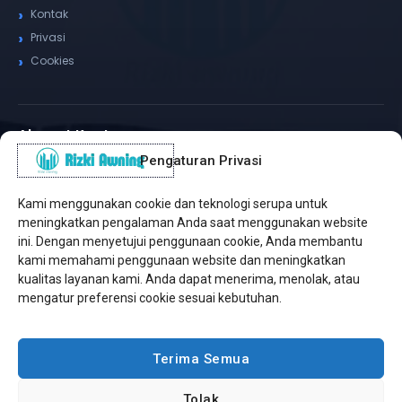
Kontak
Privasi
Cookies
Alamat Kantor
Pengaturan Privasi
WhatsApp / Telepon
✆
(+62) 815-8575-4435
Kami menggunakan cookie dan teknologi serupa untuk
Pusat Sukabumi
meningkatkan pengalaman Anda saat menggunakan website
Sukamanis, Kadudampit, Sukabumi
ini. Dengan menyetujui penggunaan cookie, Anda membantu
kami memahami penggunaan website dan meningkatkan
Cabang Jakarta
kualitas layanan kami. Anda dapat menerima, menolak, atau
Kembangan, Jakarta Barat
mengatur preferensi cookie sesuai kebutuhan.
Workshop Bintaro
Sektor A3, Tangerang Selatan
Terima Semua
Tolak