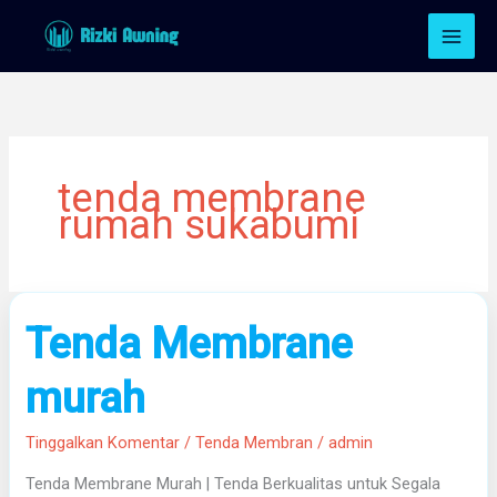
Lewati
ke
konten
tenda membrane
rumah sukabumi
Tenda
Tenda Membrane
Membrane
murah
murah
Tinggalkan Komentar
/
Tenda Membran
/
admin
Tenda Membrane Murah | Tenda Berkualitas untuk Segala