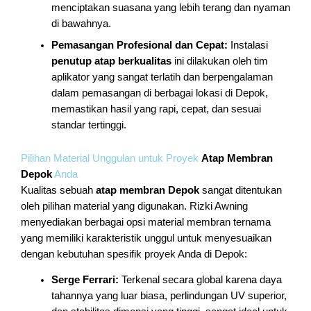
menciptakan suasana yang lebih terang dan nyaman
di bawahnya.
Pemasangan Profesional dan Cepat:
Instalasi
penutup atap berkualitas
ini dilakukan oleh tim
aplikator yang sangat terlatih dan berpengalaman
dalam pemasangan di berbagai lokasi di Depok,
memastikan hasil yang rapi, cepat, dan sesuai
standar tertinggi.
Pilihan Material Unggulan untuk Proyek
Atap Membran
Depok
Anda
Kualitas sebuah
atap membran Depok
sangat ditentukan
oleh pilihan material yang digunakan. Rizki Awning
menyediakan berbagai opsi material membran ternama
yang memiliki karakteristik unggul untuk menyesuaikan
dengan kebutuhan spesifik proyek Anda di Depok:
Serge Ferrari:
Terkenal secara global karena daya
tahannya yang luar biasa, perlindungan UV superior,