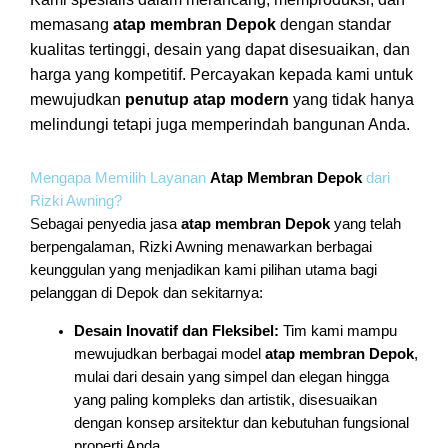
memasang
atap membran Depok
dengan standar
kualitas tertinggi, desain yang dapat disesuaikan, dan
harga yang kompetitif. Percayakan kepada kami untuk
mewujudkan
penutup atap modern
yang tidak hanya
melindungi tetapi juga memperindah bangunan Anda.
Mengapa Memilih Layanan
Atap Membran Depok
dari
Rizki Awning?
Sebagai penyedia jasa
atap membran Depok
yang telah
berpengalaman, Rizki Awning menawarkan berbagai
keunggulan yang menjadikan kami pilihan utama bagi
pelanggan di Depok dan sekitarnya:
Desain Inovatif dan Fleksibel:
Tim kami mampu
mewujudkan berbagai model
atap membran Depok
,
mulai dari desain yang simpel dan elegan hingga
yang paling kompleks dan artistik, disesuaikan
dengan konsep arsitektur dan kebutuhan fungsional
properti Anda.