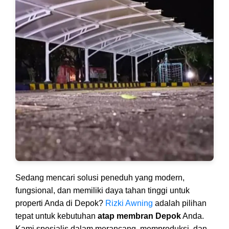
Sedang mencari solusi peneduh yang modern,
fungsional, dan memiliki daya tahan tinggi untuk
properti Anda di Depok?
Rizki Awning
adalah pilihan
tepat untuk kebutuhan
atap membran Depok
Anda.
Kami spesialis dalam merancang, memproduksi, dan