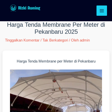
Lewati
ke
konten
Harga Tenda Membrane Per Meter di
Pekanbaru 2025
Tinggalkan Komentar
/
Tak Berkategori
/ Oleh
admin
Harga Tenda Membrane per Meter di Pekanbaru