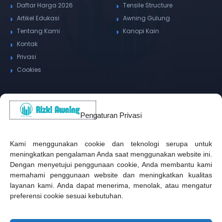
Daftar Harga 2026
Tensile Structure
Artikel Edukasi
Awning Gulung
Tentang Kami
Kanopi Kain
Kontak
Privasi
Cookies
Alamat Kantor
Pengaturan Privasi
WhatsApp / Telepon
✆
(+62) 815-8575-4435
Kami menggunakan cookie dan teknologi serupa untuk
meningkatkan pengalaman Anda saat menggunakan website ini.
Pusat Sukabumi
Dengan menyetujui penggunaan cookie, Anda membantu kami
Sukamanis, Kadudampit, Sukabumi
memahami penggunaan website dan meningkatkan kualitas
Cabang Jakarta
layanan kami. Anda dapat menerima, menolak, atau mengatur
Kembangan, Jakarta Barat
preferensi cookie sesuai kebutuhan.
Workshop Bintaro