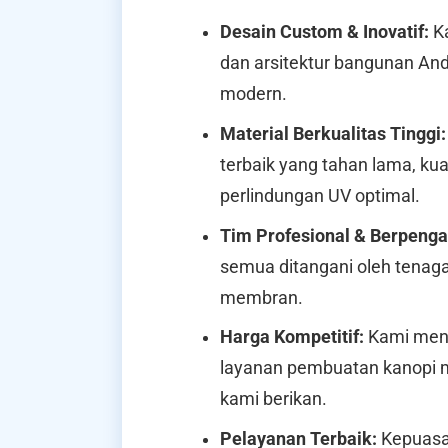
Desain Custom & Inovatif:
Ka
dan arsitektur bangunan And
modern.
Material Berkualitas Tinggi:
terbaik yang tahan lama, kua
perlindungan UV optimal.
Tim Profesional & Berpeng
semua ditangani oleh tenag
membran.
Harga Kompetitif:
Kami mena
layanan pembuatan kanopi m
kami berikan.
Pelayanan Terbaik:
Kepuasan