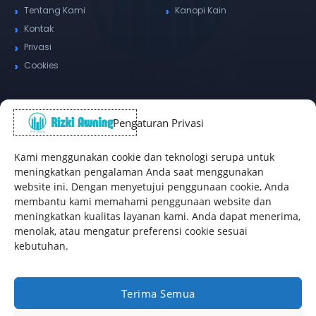
Tentang Kami
Kanopi Kain
Kontak
Privasi
Cookies
Pengaturan Privasi
Alamat Kantor
WhatsApp / Telepon
✆
Kami menggunakan cookie dan teknologi serupa untuk
(+62) 815-8575-4435
meningkatkan pengalaman Anda saat menggunakan
website ini. Dengan menyetujui penggunaan cookie, Anda
Pusat Sukabumi
membantu kami memahami penggunaan website dan
Sukamanis, Kadudampit, Sukabumi
meningkatkan kualitas layanan kami. Anda dapat menerima,
Cabang Jakarta
menolak, atau mengatur preferensi cookie sesuai
Kembangan, Jakarta Barat
kebutuhan.
Workshop Bintaro
Sektor A3, Tangerang Selatan
Terima Semua