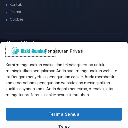
Kontak
Privasi
Cookies
Alamat Kantor
Pengaturan Privasi
WhatsApp / Telepon
✆
(+62) 815-8575-4435
Kami menggunakan cookie dan teknologi serupa untuk
Pusat Sukabumi
meningkatkan pengalaman Anda saat menggunakan website
Sukamanis, Kadudampit, Sukabumi
ini. Dengan menyetujui penggunaan cookie, Anda membantu
kami memahami penggunaan website dan meningkatkan
Cabang Jakarta
kualitas layanan kami. Anda dapat menerima, menolak, atau
Kembangan, Jakarta Barat
mengatur preferensi cookie sesuai kebutuhan.
Workshop Bintaro
Sektor A3, Tangerang Selatan
Terima Semua
Tolak