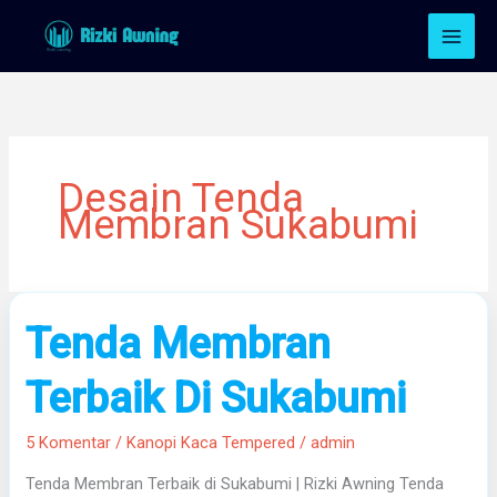
Lewati
ke
konten
Desain Tenda
Membran Sukabumi
Tenda
Tenda Membran
Membran
Terbaik
Terbaik Di Sukabumi
Di
Sukabumi
5 Komentar
/
Kanopi Kaca Tempered
/
admin
Tenda Membran Terbaik di Sukabumi | Rizki Awning Tenda