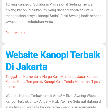
Tukang Kanopi di Sukabumi Profesional Sedang mencari
tukang kanopi di Sukabumi yang dapat diandalkan untuk
mengerjakan proyek kanopi Anda? Rizki Awning hadir sebagai
jawaban atas kebutuhan Anda.
Read More »
Website
Website Kanopi Terbaik
Kanopi
Terbaik
Di Jakarta
Di
Jakarta
Tinggalkan Komentar
/
Harga Kain Membran
,
Jasa
,
Kanopi
,
Kanopi Kaca Tempered
,
Kanopi Kain
,
Tenda Membran
,
Tips
/
admin
Website Kanopi Terbaik untuk Anda! – Rizki Awning Website
Kanopi Terbaik untuk Anda! – Rizki Awning Selamat datang di
Rizki Awning, website kanopi terbaik yang siap memenuhi