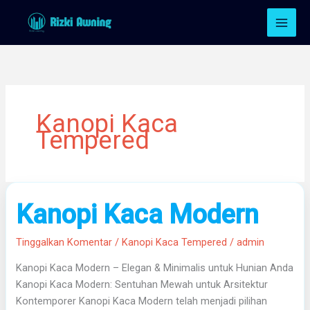
Lewati
ke
konten
Kanopi Kaca
Tempered
Kanopi
Kanopi Kaca Modern
Kaca
Modern
Tinggalkan Komentar
/
Kanopi Kaca Tempered
/
admin
Kanopi Kaca Modern – Elegan & Minimalis untuk Hunian Anda
Kanopi Kaca Modern: Sentuhan Mewah untuk Arsitektur
Kontemporer Kanopi Kaca Modern telah menjadi pilihan