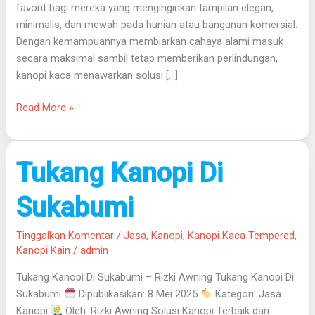
favorit bagi mereka yang menginginkan tampilan elegan,
minimalis, dan mewah pada hunian atau bangunan komersial.
Dengan kemampuannya membiarkan cahaya alami masuk
secara maksimal sambil tetap memberikan perlindungan,
kanopi kaca menawarkan solusi […]
Read More »
Tukang
Tukang Kanopi Di
Kanopi
Di
Sukabumi
Sukabumi
Tinggalkan Komentar
/
Jasa
,
Kanopi
,
Kanopi Kaca Tempered
,
Kanopi Kain
/
admin
Tukang Kanopi Di Sukabumi – Rizki Awning Tukang Kanopi Di
Sukabumi
Dipublikasikan: 8 Mei 2025
Kategori: Jasa
Kanopi
Oleh: Rizki Awning Solusi Kanopi Terbaik dari