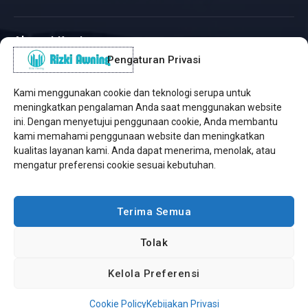
Alamat Kantor
Pengaturan Privasi
WhatsApp / Telepon
✆
(+62) 815-8575-4435
Kami menggunakan cookie dan teknologi serupa untuk
Pusat Sukabumi
meningkatkan pengalaman Anda saat menggunakan website
Sukamanis, Kadudampit, Sukabumi
ini. Dengan menyetujui penggunaan cookie, Anda membantu
kami memahami penggunaan website dan meningkatkan
Cabang Jakarta
kualitas layanan kami. Anda dapat menerima, menolak, atau
Kembangan, Jakarta Barat
mengatur preferensi cookie sesuai kebutuhan.
Workshop Bintaro
Sektor A3, Tangerang Selatan
Terima Semua
Tolak
Copyright © 2026 Rizki Awning. All Rights Reserved.
Kelola Preferensi
Developed by
Jasa Web Sukabumi
Cookie Policy
Kebijakan Privasi