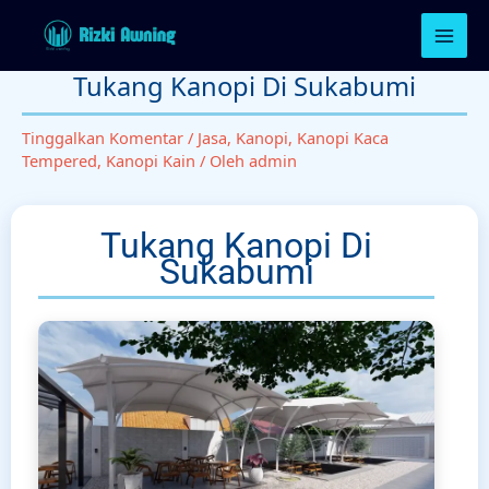
Lewati
ke
konten
Tukang Kanopi Di Sukabumi
Tinggalkan Komentar
/
Jasa
,
Kanopi
,
Kanopi Kaca
Tempered
,
Kanopi Kain
/ Oleh
admin
Tukang Kanopi Di
Sukabumi