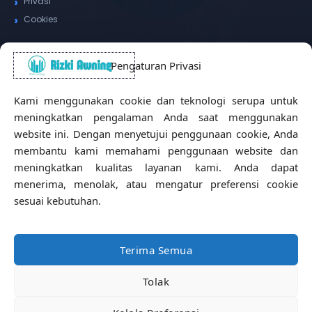
Privasi
Cookies
Pengaturan Privasi
Alamat Kantor
Kami menggunakan cookie dan teknologi serupa untuk
WhatsApp / Telepon
✆
meningkatkan pengalaman Anda saat menggunakan
(+62) 815-8575-4435
website ini. Dengan menyetujui penggunaan cookie, Anda
Pusat Sukabumi
membantu kami memahami penggunaan website dan
Sukamanis, Kadudampit, Sukabumi
meningkatkan kualitas layanan kami. Anda dapat
Cabang Jakarta
menerima, menolak, atau mengatur preferensi cookie
Kembangan, Jakarta Barat
sesuai kebutuhan.
Workshop Bintaro
Sektor A3, Tangerang Selatan
Terima Semua
Tolak
Copyright © 2026 Rizki Awning. All Rights Reserved.