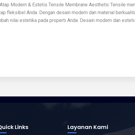
Atap Modern & Estetis Tensile Membrane Aesthetic Tensile mem
atap fleksibel Anda. Dengan desain modern dan material berkual
ah nilai estetika pada properti Anda. Desain modern dan estet
Quick Links
Layanan Kami