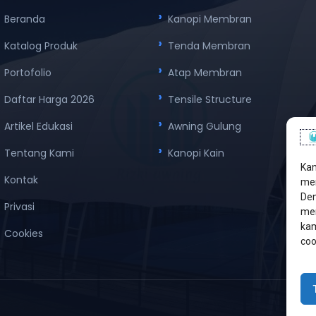
Beranda
Kanopi Membran
Katalog Produk
Tenda Membran
Portofolio
Atap Membran
Daftar Harga 2026
Tensile Structure
Artikel Edukasi
Awning Gulung
Tentang Kami
Kanopi Kain
Kam
Kontak
men
Den
Privasi
mem
kam
Cookies
coo