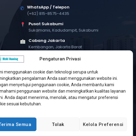
WhatsApp / Telepon
✆
(+62) 815-8575-4435
Pusat Sukabumi
Sukamanis, Kadudampit, Sukabumi
Cabang Jakarta
Kembangan, Jakarta Barat
Workshop Bintaro
Pengaturan Privasi
Sektor A3, Tangerang Selatan
i menggunakan cookie dan teknologi serupa untuk
ingkatkan pengalaman Anda saat menggunakan website ini.
gan menyetujui penggunaan cookie, Anda membantu kami
ahami penggunaan website dan meningkatkan kualitas layanan
i. Anda dapat menerima, menolak, atau mengatur preferensi
kie sesuai kebutuhan.
Terima Semua
Tolak
Kelola Preferensi
Developed by
Jasa Web Sukabumi