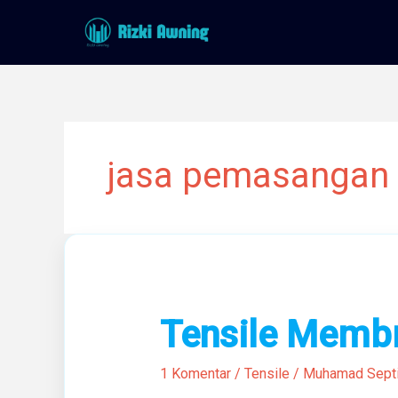
Lewati
ke
konten
jasa pemasangan 
Tensile
Tensile Membr
Membrane
Aesthetic
1 Komentar
/
Tensile
/
Muhamad Sept