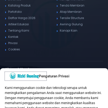
Katalog Produk
Tenda Membran
Portofolio
Atap Membran
Daftar Harga 2026
Tensile Structure
Artikel Edukasi
Awning Gulung
Tentang Kami
Kanopi Kain
Kontak
Privasi
Cookies
Alamat Kantor
Pengaturan Privasi
WhatsApp / Telepon
✆
(+62) 815-8575-4435
Kami menggunakan cookie dan teknologi serupa untuk
Pusat Sukabumi
meningkatkan pengalaman Anda saat menggunakan website ini.
Sukamanis, Kadudampit, Sukabumi
Dengan menyetujui penggunaan cookie, Anda membantu kami
memahami penggunaan website dan meningkatkan kualitas
Cabang Jakarta