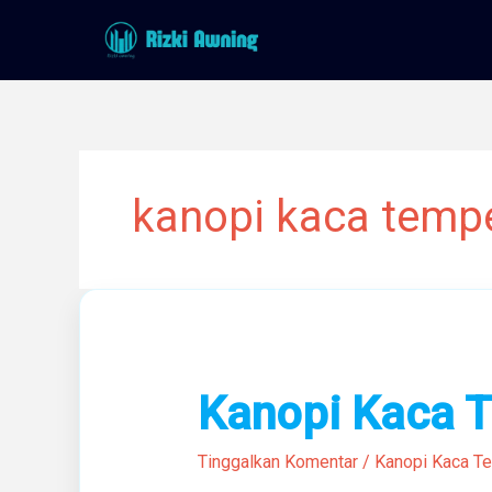
Lewati
ke
konten
kanopi kaca tempe
Kanopi
Kanopi Kaca 
Kaca
Tempered
Tinggalkan Komentar
/
Kanopi Kaca T
Terbaik