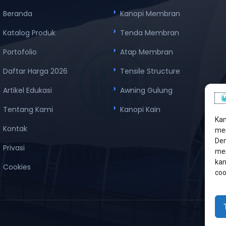
Beranda
Kanopi Membran
Katalog Produk
Tenda Membran
Portofolio
Atap Membran
Daftar Harga 2026
Tensile Structure
Artikel Edukasi
Awning Gulung
Tentang Kami
Kanopi Kain
Kam
Kontak
men
Den
Privasi
mem
kam
Cookies
coo