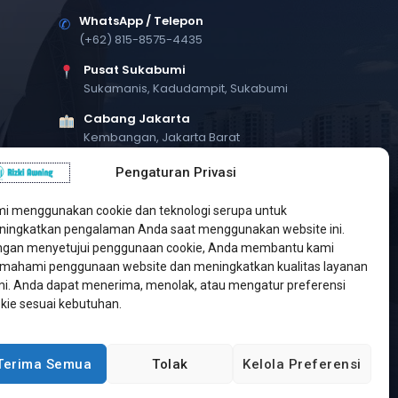
WhatsApp / Telepon
✆
(+62) 815-8575-4435
Pusat Sukabumi
Sukamanis, Kadudampit, Sukabumi
Cabang Jakarta
Kembangan, Jakarta Barat
Workshop Bintaro
Pengaturan Privasi
Sektor A3, Tangerang Selatan
i menggunakan cookie dan teknologi serupa untuk
ingkatkan pengalaman Anda saat menggunakan website ini.
gan menyetujui penggunaan cookie, Anda membantu kami
ahami penggunaan website dan meningkatkan kualitas layanan
i. Anda dapat menerima, menolak, atau mengatur preferensi
kie sesuai kebutuhan.
Terima Semua
Tolak
Kelola Preferensi
Developed by
Jasa Web Sukabumi