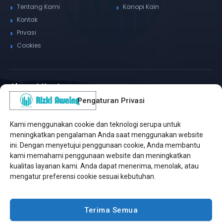
Tentang Kami
Kanopi Kain
Kontak
Privasi
Cookies
Alamat Kantor
Pengaturan Privasi
WhatsApp / Telepon
✆
(+62) 815-8575-4435
Kami menggunakan cookie dan teknologi serupa untuk
Pusat Sukabumi
meningkatkan pengalaman Anda saat menggunakan website
Sukamanis, Kadudampit, Sukabumi
ini. Dengan menyetujui penggunaan cookie, Anda membantu
kami memahami penggunaan website dan meningkatkan
Cabang Jakarta
kualitas layanan kami. Anda dapat menerima, menolak, atau
Kembangan, Jakarta Barat
mengatur preferensi cookie sesuai kebutuhan.
Workshop Bintaro
Sektor A3, Tangerang Selatan
Terima Semua