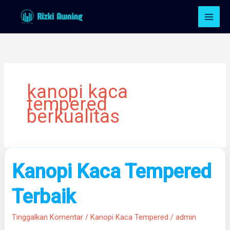
Lewati
ke
konten
kanopi kaca
tempered
berkualitas
Kanopi
Kanopi Kaca Tempered
Kaca
Tempered
Terbaik
Terbaik
Tinggalkan Komentar
/
Kanopi Kaca Tempered
/
admin