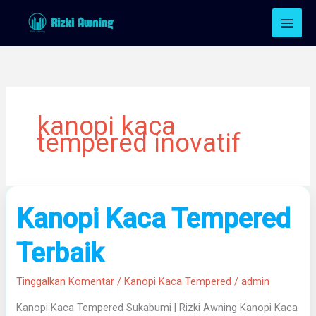
Lewati
ke
konten
kanopi kaca
tempered inovatif
Kanopi
Kanopi Kaca Tempered
Kaca
Tempered
Terbaik
Terbaik
Tinggalkan Komentar
/
Kanopi Kaca Tempered
/
admin
Kanopi Kaca Tempered Sukabumi | Rizki Awning Kanopi Kaca