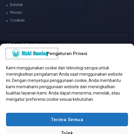
Kontak
Privasi
Cookies
Alamat Kantor
Pengaturan Privasi
WhatsApp / Telepon
✆
(+62) 815-8575-4435
Kami menggunakan cookie dan teknologi serupa untuk
Pusat Sukabumi
meningkatkan pengalaman Anda saat menggunakan website
Sukamanis, Kadudampit, Sukabumi
ini. Dengan menyetujui penggunaan cookie, Anda membantu
kami memahami penggunaan website dan meningkatkan
Cabang Jakarta
kualitas layanan kami. Anda dapat menerima, menolak, atau
Kembangan, Jakarta Barat
mengatur preferensi cookie sesuai kebutuhan.
Workshop Bintaro
Sektor A3, Tangerang Selatan
Terima Semua
Tolak