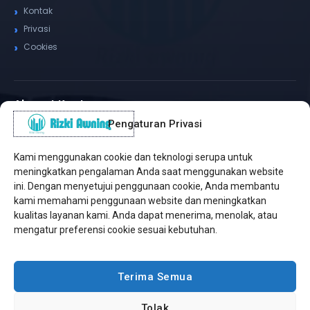
Kontak
Privasi
Cookies
Alamat Kantor
Pengaturan Privasi
WhatsApp / Telepon
✆
(+62) 815-8575-4435
Kami menggunakan cookie dan teknologi serupa untuk
Pusat Sukabumi
meningkatkan pengalaman Anda saat menggunakan website
Sukamanis, Kadudampit, Sukabumi
ini. Dengan menyetujui penggunaan cookie, Anda membantu
kami memahami penggunaan website dan meningkatkan
Cabang Jakarta
kualitas layanan kami. Anda dapat menerima, menolak, atau
Kembangan, Jakarta Barat
mengatur preferensi cookie sesuai kebutuhan.
Workshop Bintaro
Sektor A3, Tangerang Selatan
Terima Semua
Tolak