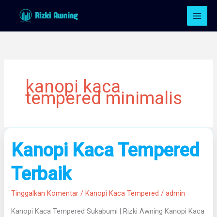
Lewati
ke
konten
kanopi kaca
tempered minimalis
Kanopi
Kanopi Kaca Tempered
Kaca
Tempered
Terbaik
Terbaik
Tinggalkan Komentar
/
Kanopi Kaca Tempered
/
admin
Kanopi Kaca Tempered Sukabumi | Rizki Awning Kanopi Kaca