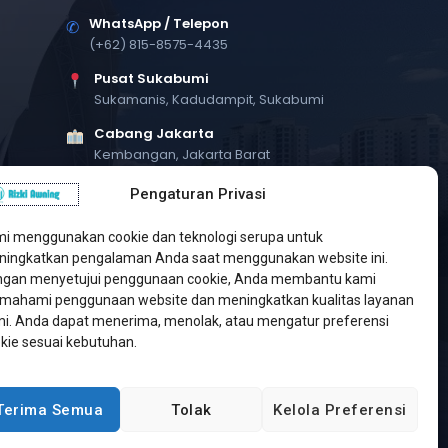
WhatsApp / Telepon
✆
(+62) 815-8575-4435
Pusat Sukabumi
Sukamanis, Kadudampit, Sukabumi
Cabang Jakarta
Kembangan, Jakarta Barat
Workshop Bintaro
Pengaturan Privasi
Sektor A3, Tangerang Selatan
i menggunakan cookie dan teknologi serupa untuk
ingkatkan pengalaman Anda saat menggunakan website ini.
gan menyetujui penggunaan cookie, Anda membantu kami
ahami penggunaan website dan meningkatkan kualitas layanan
i. Anda dapat menerima, menolak, atau mengatur preferensi
kie sesuai kebutuhan.
Terima Semua
Tolak
Kelola Preferensi
Developed by
Jasa Web Sukabumi