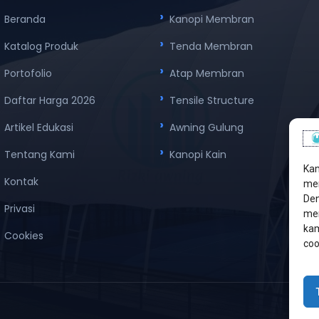
Beranda
Kanopi Membran
Katalog Produk
Tenda Membran
Portofolio
Atap Membran
Daftar Harga 2026
Tensile Structure
Artikel Edukasi
Awning Gulung
Tentang Kami
Kanopi Kain
Kam
Kontak
men
Den
Privasi
mem
kam
Cookies
coo