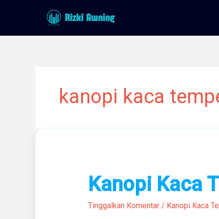
Lewati
ke
konten
kanopi kaca temp
Kanopi
Kanopi Kaca 
Kaca
Tempered
Tinggalkan Komentar
/
Kanopi Kaca T
Terbaik