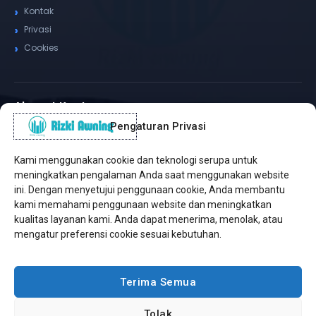
Kontak
Privasi
Cookies
Alamat Kantor
Pengaturan Privasi
WhatsApp / Telepon
✆
(+62) 815-8575-4435
Kami menggunakan cookie dan teknologi serupa untuk
Pusat Sukabumi
meningkatkan pengalaman Anda saat menggunakan website
Sukamanis, Kadudampit, Sukabumi
ini. Dengan menyetujui penggunaan cookie, Anda membantu
kami memahami penggunaan website dan meningkatkan
Cabang Jakarta
kualitas layanan kami. Anda dapat menerima, menolak, atau
Kembangan, Jakarta Barat
mengatur preferensi cookie sesuai kebutuhan.
Workshop Bintaro
Sektor A3, Tangerang Selatan
Terima Semua
Tolak