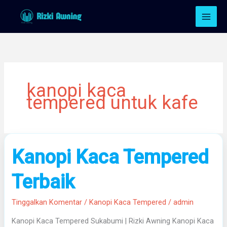
Lewati
ke
konten
kanopi kaca
tempered untuk kafe
Kanopi
Kanopi Kaca Tempered
Kaca
Tempered
Terbaik
Terbaik
Tinggalkan Komentar
/
Kanopi Kaca Tempered
/
admin
Kanopi Kaca Tempered Sukabumi | Rizki Awning Kanopi Kaca