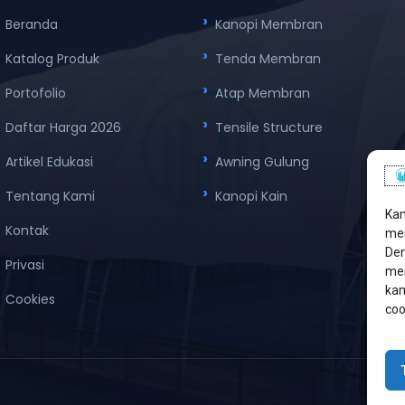
Beranda
Kanopi Membran
Katalog Produk
Tenda Membran
Portofolio
Atap Membran
Daftar Harga 2026
Tensile Structure
Artikel Edukasi
Awning Gulung
Tentang Kami
Kanopi Kain
Kam
Kontak
men
Den
Privasi
mem
kam
Cookies
coo