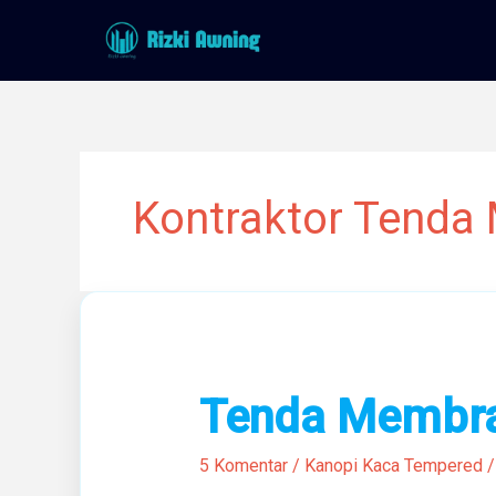
Lewati
ke
konten
Kontraktor Tend
Tenda
Tenda Membra
Membran
Terbaik
5 Komentar
/
Kanopi Kaca Tempered
Di