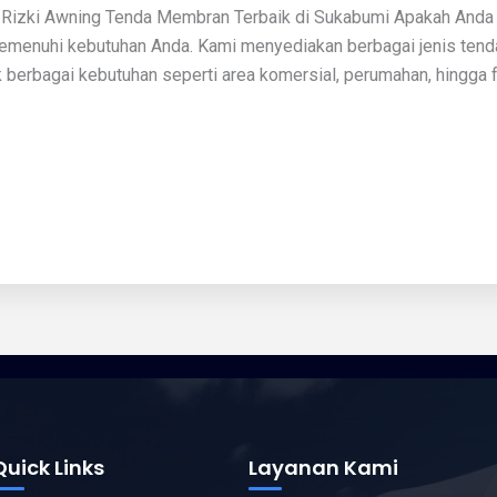
 Rizki Awning Tenda Membran Terbaik di Sukabumi Apakah Anda
memenuhi kebutuhan Anda. Kami menyediakan berbagai jenis te
uk berbagai kebutuhan seperti area komersial, perumahan, hingga 
Quick Links
Layanan Kami