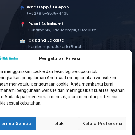
WhatsApp / Telepon
✆
(+62) 815-8575-4435
Pusat Sukabumi
Sukamanis, Kadudampit, Sukabumi
Cabang Jakarta
Kembangan, Jakarta Barat
Workshop Bintaro
Pengaturan Privasi
Sektor A3, Tangerang Selatan
i menggunakan cookie dan teknologi serupa untuk
ingkatkan pengalaman Anda saat menggunakan website ini.
gan menyetujui penggunaan cookie, Anda membantu kami
ahami penggunaan website dan meningkatkan kualitas layanan
i. Anda dapat menerima, menolak, atau mengatur preferensi
kie sesuai kebutuhan.
Terima Semua
Tolak
Kelola Preferensi
Developed by
Jasa Web Sukabumi