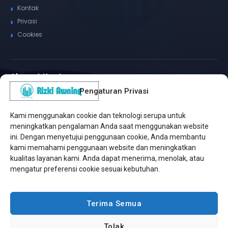
Kontak
Privasi
Cookies
Alamat Kantor
Pengaturan Privasi
WhatsApp / Telepon
✆
(+62) 815-8575-4435
Kami menggunakan cookie dan teknologi serupa untuk
Pusat Sukabumi
meningkatkan pengalaman Anda saat menggunakan website
Sukamanis, Kadudampit, Sukabumi
ini. Dengan menyetujui penggunaan cookie, Anda membantu
kami memahami penggunaan website dan meningkatkan
Cabang Jakarta
kualitas layanan kami. Anda dapat menerima, menolak, atau
Kembangan, Jakarta Barat
mengatur preferensi cookie sesuai kebutuhan.
Workshop Bintaro
Sektor A3, Tangerang Selatan
Terima Semua
Tolak