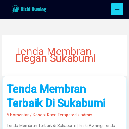
Lewati
ke
konten
Tenda Membran
Elegan Sukabumi
Tenda
Tenda Membran
Membran
Terbaik
Terbaik Di Sukabumi
Di
Sukabumi
5 Komentar
/
Kanopi Kaca Tempered
/
admin
Tenda Membran Terbaik di Sukabumi | Rizki Awning Tenda