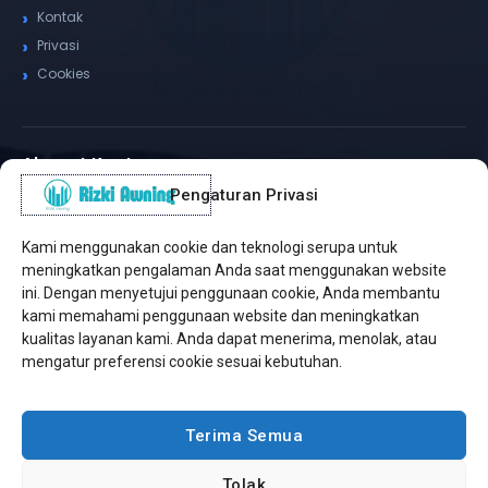
Kontak
Privasi
Cookies
Alamat Kantor
Pengaturan Privasi
WhatsApp / Telepon
✆
(+62) 815-8575-4435
Kami menggunakan cookie dan teknologi serupa untuk
Pusat Sukabumi
meningkatkan pengalaman Anda saat menggunakan website
Sukamanis, Kadudampit, Sukabumi
ini. Dengan menyetujui penggunaan cookie, Anda membantu
kami memahami penggunaan website dan meningkatkan
Cabang Jakarta
kualitas layanan kami. Anda dapat menerima, menolak, atau
Kembangan, Jakarta Barat
mengatur preferensi cookie sesuai kebutuhan.
Workshop Bintaro
Sektor A3, Tangerang Selatan
Terima Semua
Tolak