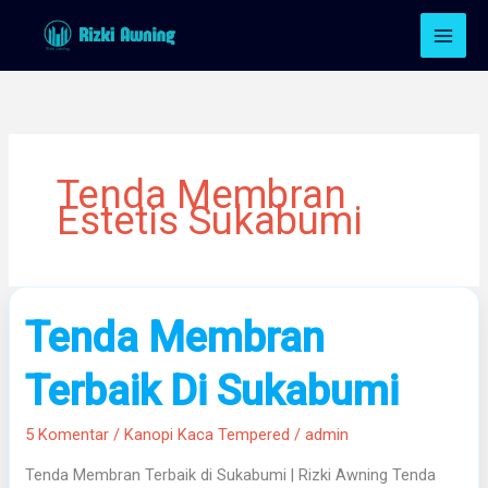
Lewati
ke
konten
Tenda Membran
Estetis Sukabumi
Tenda
Tenda Membran
Membran
Terbaik
Terbaik Di Sukabumi
Di
Sukabumi
5 Komentar
/
Kanopi Kaca Tempered
/
admin
Tenda Membran Terbaik di Sukabumi | Rizki Awning Tenda