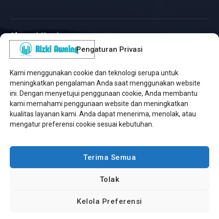
Alamat Kantor
Pengaturan Privasi
WhatsApp / Telepon
✆
(+62) 815-8575-4435
Kami menggunakan cookie dan teknologi serupa untuk
Pusat Sukabumi
meningkatkan pengalaman Anda saat menggunakan website
Sukamanis, Kadudampit, Sukabumi
ini. Dengan menyetujui penggunaan cookie, Anda membantu
kami memahami penggunaan website dan meningkatkan
Cabang Jakarta
kualitas layanan kami. Anda dapat menerima, menolak, atau
Kembangan, Jakarta Barat
mengatur preferensi cookie sesuai kebutuhan.
Workshop Bintaro
Sektor A3, Tangerang Selatan
Terima Semua
Tolak
Copyright © 2026 Rizki Awning. All Rights Reserved.
Kelola Preferensi
Developed by
Jasa Web Sukabumi