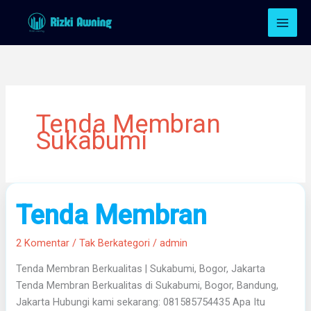
Lewati
ke
konten
Tenda Membran
Sukabumi
Tenda
Tenda Membran
Membran
2 Komentar
/
Tak Berkategori
/
admin
Tenda Membran Berkualitas | Sukabumi, Bogor, Jakarta
Tenda Membran Berkualitas di Sukabumi, Bogor, Bandung,
Jakarta Hubungi kami sekarang: 081585754435 Apa Itu