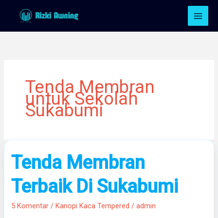
Lewati
ke
konten
Tenda Membran
untuk Sekolah
Sukabumi
Tenda
Tenda Membran
Membran
Terbaik
Terbaik Di Sukabumi
Di
Sukabumi
5 Komentar
/
Kanopi Kaca Tempered
/
admin