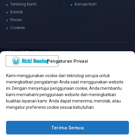
Tentang Kami
Kanopi Kain
Kontak
Privasi
Cookies
Alamat Kantor
Pengaturan Privasi
WhatsApp / Telepon
✆
(+62) 815-8575-4435
Kami menggunakan cookie dan teknologi serupa untuk
Pusat Sukabumi
meningkatkan pengalaman Anda saat menggunakan website
Sukamanis, Kadudampit, Sukabumi
ini. Dengan menyetujui penggunaan cookie, Anda membantu
kami memahami penggunaan website dan meningkatkan
Cabang Jakarta
kualitas layanan kami. Anda dapat menerima, menolak, atau
Kembangan, Jakarta Barat
mengatur preferensi cookie sesuai kebutuhan.
Workshop Bintaro
Sektor A3, Tangerang Selatan
Terima Semua