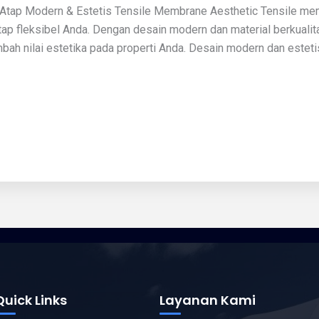
Atap Modern & Estetis Tensile Membrane Aesthetic Tensile mem
atap fleksibel Anda. Dengan desain modern dan material berkual
ah nilai estetika pada properti Anda. Desain modern dan estet
Quick Links
Layanan Kami