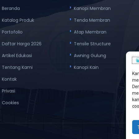
Beranda
Kanopi Membran
Katalog Produk
Tenda Membran
Portofolio
Atap Membran
Daftar Harga 2026
Tensile Structure
Artikel Edukasi
Awning Gulung
Tentang Kami
Kanopi Kain
Kam
Kontak
men
Den
Privasi
mem
kam
Cookies
coo