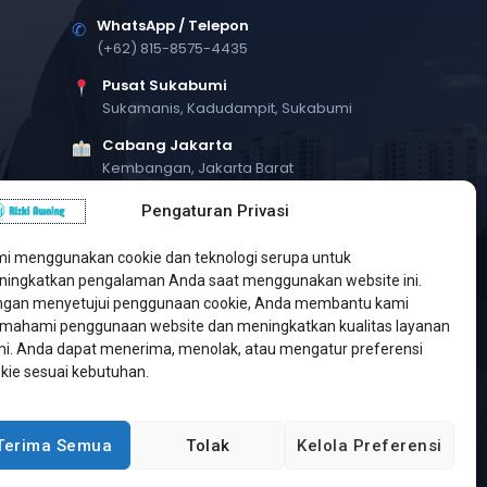
WhatsApp / Telepon
✆
(+62) 815-8575-4435
Pusat Sukabumi
Sukamanis, Kadudampit, Sukabumi
Cabang Jakarta
Kembangan, Jakarta Barat
Workshop Bintaro
Pengaturan Privasi
Sektor A3, Tangerang Selatan
i menggunakan cookie dan teknologi serupa untuk
ingkatkan pengalaman Anda saat menggunakan website ini.
gan menyetujui penggunaan cookie, Anda membantu kami
ahami penggunaan website dan meningkatkan kualitas layanan
i. Anda dapat menerima, menolak, atau mengatur preferensi
kie sesuai kebutuhan.
Terima Semua
Tolak
Kelola Preferensi
Developed by
Jasa Web Sukabumi