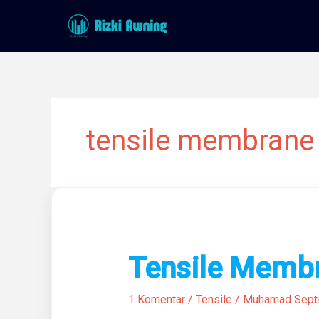
Lewati
ke
konten
tensile membrane 
Tensile
Tensile Membr
Membrane
Aesthetic
1 Komentar
/
Tensile
/
Muhamad Sept