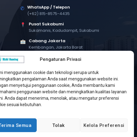
WhatsApp / Telepon
✆
(+62) 815-8575-4435
Pusat Sukabumi
Sukamanis, Kadudampit, Sukabumi
Cabang Jakarta
Kembangan, Jakarta Barat
Workshop Bintaro
Pengaturan Privasi
Sektor A3, Tangerang Selatan
i menggunakan cookie dan teknologi serupa untuk
ingkatkan pengalaman Anda saat menggunakan website ini.
gan menyetujui penggunaan cookie, Anda membantu kami
ahami penggunaan website dan meningkatkan kualitas layanan
i. Anda dapat menerima, menolak, atau mengatur preferensi
kie sesuai kebutuhan.
Terima Semua
Tolak
Kelola Preferensi
Developed by
Jasa Web Sukabumi