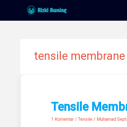
Lewati
ke
konten
tensile membrane
Tensile
Tensile Membr
Membrane
Aesthetic
1 Komentar
/
Tensile
/
Muhamad Sept