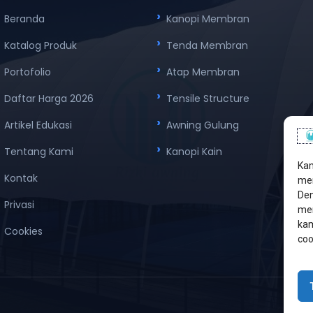
Beranda
Kanopi Membran
Katalog Produk
Tenda Membran
Portofolio
Atap Membran
Daftar Harga 2026
Tensile Structure
Artikel Edukasi
Awning Gulung
Tentang Kami
Kanopi Kain
Kam
Kontak
men
Den
Privasi
mem
kam
Cookies
coo