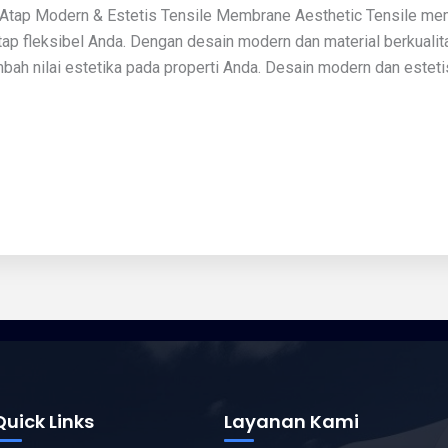
Atap Modern & Estetis Tensile Membrane Aesthetic Tensile mem
atap fleksibel Anda. Dengan desain modern dan material berkual
ah nilai estetika pada properti Anda. Desain modern dan estet
Quick Links
Layanan Kami