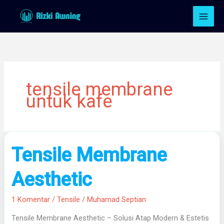
Lewati
ke
konten
tensile membrane
untuk kafe
Tensile
Tensile Membrane
Membrane
Aesthetic
Aesthetic
1 Komentar
/
Tensile
/
Muhamad Septian
Tensile Membrane Aesthetic – Solusi Atap Modern & Estetis