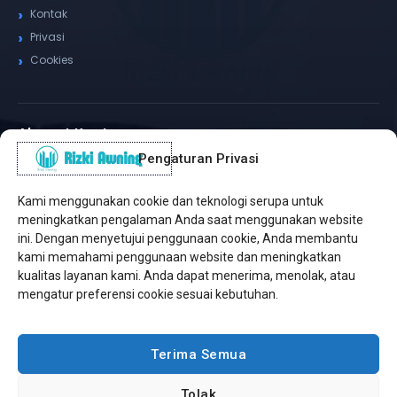
Kontak
Privasi
Cookies
Alamat Kantor
Pengaturan Privasi
WhatsApp / Telepon
✆
(+62) 815-8575-4435
Kami menggunakan cookie dan teknologi serupa untuk
Pusat Sukabumi
meningkatkan pengalaman Anda saat menggunakan website
Sukamanis, Kadudampit, Sukabumi
ini. Dengan menyetujui penggunaan cookie, Anda membantu
kami memahami penggunaan website dan meningkatkan
Cabang Jakarta
kualitas layanan kami. Anda dapat menerima, menolak, atau
Kembangan, Jakarta Barat
mengatur preferensi cookie sesuai kebutuhan.
Workshop Bintaro
Sektor A3, Tangerang Selatan
Terima Semua
Tolak