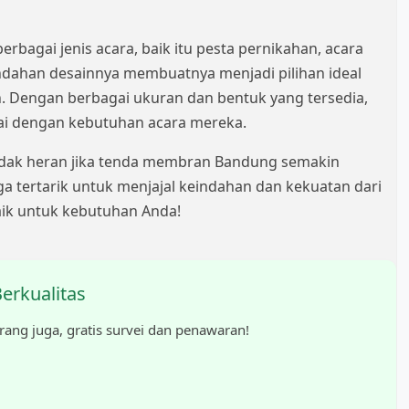
agai jenis acara, baik itu pesta pernikahan, acara
eindahan desainnya membuatnya menjadi pilihan ideal
 Dengan berbagai ukuran dan bentuk yang tersedia,
ai dengan kebutuhan acara mereka.
idak heran jika tenda membran Bandung semakin
a tertarik untuk menjajal keindahan dan kekuatan dari
aik untuk kebutuhan Anda!
rkualitas
rang juga, gratis survei dan penawaran!