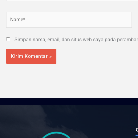
Name*
Simpan nama, email, dan situs web saya pada peramban 