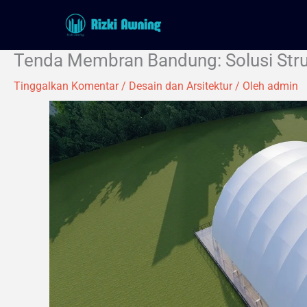
Lewati
ke
konten
Tenda Membran Bandung: Solusi Str
Tinggalkan Komentar
/
Desain dan Arsitektur
/ Oleh
admin