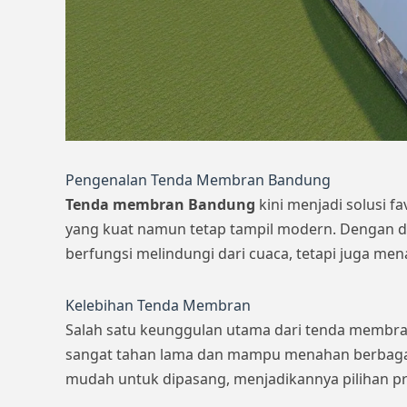
Pengenalan Tenda Membran Bandung
Tenda membran Bandung
kini menjadi solusi f
yang kuat namun tetap tampil modern. Dengan de
berfungsi melindungi dari cuaca, tetapi juga men
Kelebihan Tenda Membran
Salah satu keunggulan utama dari tenda membr
sangat tahan lama dan mampu menahan berbagai ko
mudah untuk dipasang, menjadikannya pilihan pra