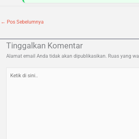
←
Pos Sebelumnya
Tinggalkan Komentar
Alamat email Anda tidak akan dipublikasikan.
Ruas yang waj
Ketik
di
sini..