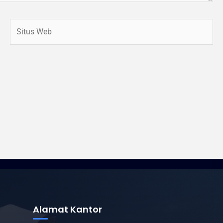
Situs
Web
Alamat Kantor