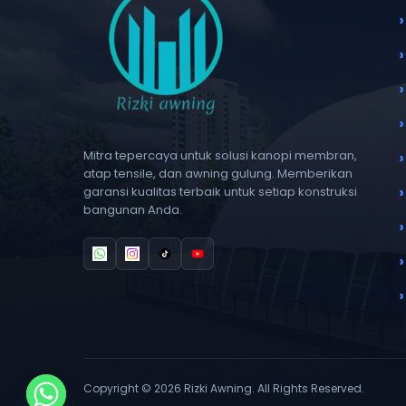
Mitra tepercaya untuk solusi kanopi membran,
atap tensile, dan awning gulung. Memberikan
garansi kualitas terbaik untuk setiap konstruksi
bangunan Anda.
Copyright © 2026 Rizki Awning. All Rights Reserved.