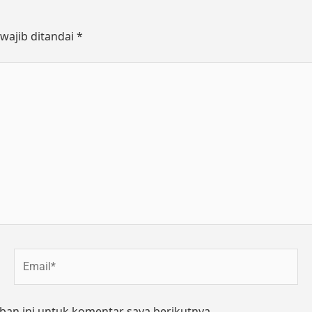
wajib ditandai
*
Email*
ban ini untuk komentar saya berikutnya.