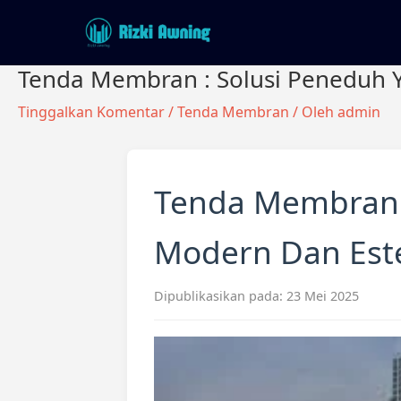
Lewati
ke
konten
Tenda Membran : Solusi Peneduh 
Tinggalkan Komentar
/
Tenda Membran
/ Oleh
admin
Tenda Membran:
Modern Dan Este
Dipublikasikan pada: 23 Mei 2025