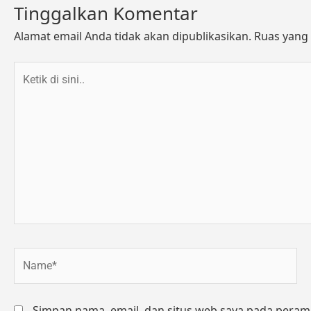
Tinggalkan Komentar
Alamat email Anda tidak akan dipublikasikan.
Ruas yang 
Ketik
di
sini..
Name*
Simpan nama, email, dan situs web saya pada peram