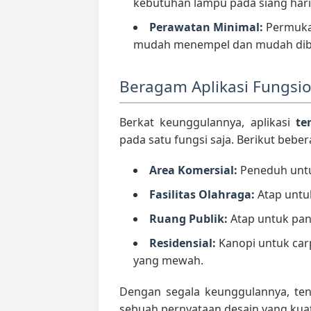
kebutuhan lampu pada siang hari
Perawatan Minimal:
Permukaa
mudah menempel dan mudah dib
Beragam Aplikasi Fungsi
Berkat keunggulannya, aplikasi
te
pada satu fungsi saja. Berikut be
Area Komersial:
Peneduh untuk
Fasilitas Olahraga:
Atap untuk
Ruang Publik:
Atap untuk pang
Residensial:
Kanopi untuk car
yang mewah.
Dengan segala keunggulannya, te
sebuah pernyataan desain yang kuat