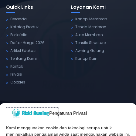
Quick Links
Layanan Kami
Beranda
Kanopi Membran
Katalog Produk
Tenda Membran
Portofolio
Atap Membran
Daftar Harga 2026
Tensile Structure
Artikel Edukasi
Awning Gulung
Tentang Kami
Kanopi Kain
Kontak
Privasi
Cookies
Alamat Kantor
Pengaturan Privasi
WhatsApp / Telepon
✆
(+62) 815-8575-4435
Kami menggunakan cookie dan teknologi serupa untuk
meningkatkan pengalaman Anda saat menggunakan website ini.