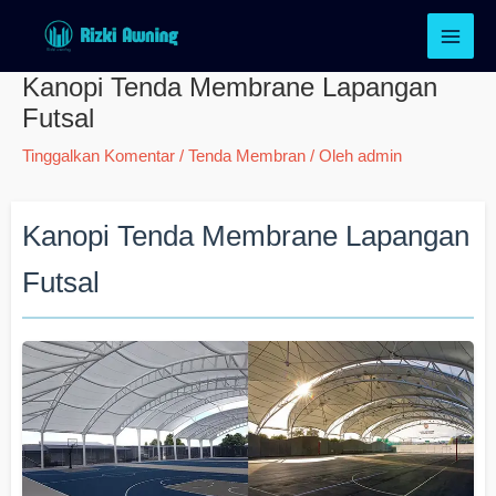
Lewati
ke
konten
Kanopi Tenda Membrane Lapangan
Futsal
Tinggalkan Komentar
/
Tenda Membran
/ Oleh
admin
Kanopi Tenda Membrane Lapangan
Futsal