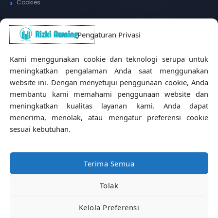
Cookies
Pengaturan Privasi
Alamat Kantor
Kami menggunakan cookie dan teknologi serupa untuk
WhatsApp / Telepon
✆
meningkatkan pengalaman Anda saat menggunakan
(+62) 815-8575-4435
website ini. Dengan menyetujui penggunaan cookie, Anda
Pusat Sukabumi
membantu kami memahami penggunaan website dan
Sukamanis, Kadudampit, Sukabumi
meningkatkan kualitas layanan kami. Anda dapat
Cabang Jakarta
menerima, menolak, atau mengatur preferensi cookie
Kembangan, Jakarta Barat
sesuai kebutuhan.
Workshop Bintaro
Sektor A3, Tangerang Selatan
Terima Semua
Tolak
Copyright © 2026 Rizki Awning. All Rights Reserved.
Kelola Preferensi
Developed by
Jasa Web Sukabumi